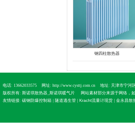
钢四柱散热器
电话: 13662033575 网址: http://www.cysttj.com.cn 地址: 天津
版权所有: 斯诺琪散热器_斯诺琪暖气片 网站素材部分来源于网络，
碳钢防爆控制箱
隧道逃生管
Kracht流量计现货
金永昌散
友情链接:
|
|
|