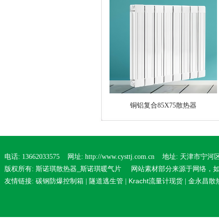
铜铝复合85X75散热器
电话: 13662033575 网址: http://www.cysttj.com.cn 地址: 天津
版权所有: 斯诺琪散热器_斯诺琪暖气片 网站素材部分来源于网络，
碳钢防爆控制箱
隧道逃生管
Kracht流量计现货
金永昌散
友情链接:
|
|
|